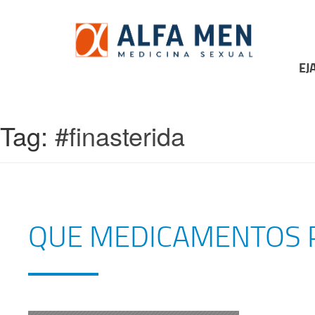
Skip
to
content
EJ
Tag:
#finasterida
QUE MEDICAMENTOS 