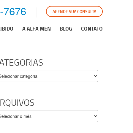
6-7676
AGENDE SUA CONSULTA
LIBIDO
A ALFA MEN
BLOG
CONTATO
ATEGORIAS
tegorias
RQUIVOS
quivos