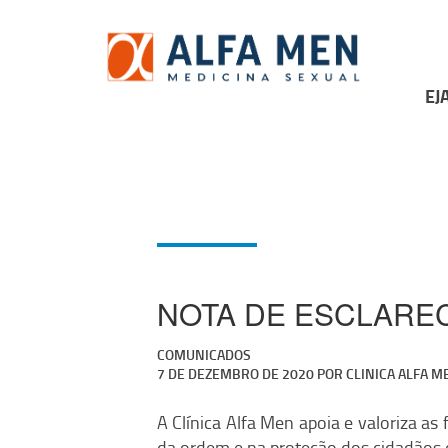
Skip
to
content
EJ
NOTA DE ESCLAREC
COMUNICADOS
7 DE DEZEMBRO DE 2020
POR
CLINICA ALFA M
A Clínica Alfa Men apoia e valoriza as
da ordem e na proteção dos cidadãos 