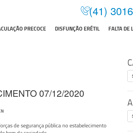
(41) 301
ACULAÇÃO PRECOCE
DISFUNÇÃO ERÉTIL
FALTA DE 
C
Ca
IMENTO 07/12/2020
A
EN
Ar
 forças de segurança pública no estabelecimento
de bem da sociedade.