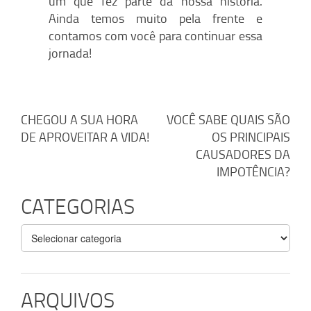
um que fez parte da nossa história.
Ainda temos muito pela frente e
contamos com você para continuar essa
jornada!
Navegação
CHEGOU A SUA HORA
VOCÊ SABE QUAIS SÃO
DE APROVEITAR A VIDA!
OS PRINCIPAIS
de
CAUSADORES DA
Post
IMPOTÊNCIA?
CATEGORIAS
Categorias
ARQUIVOS